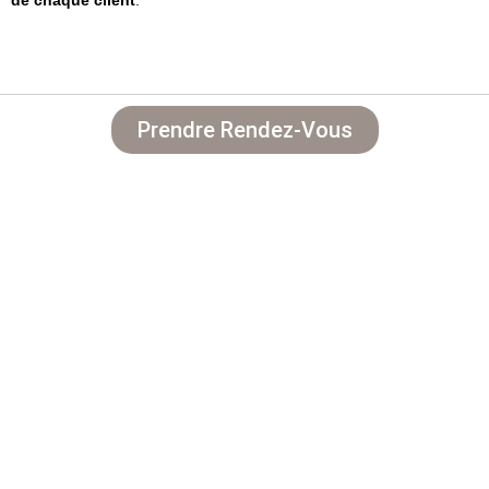
Prendre Rendez-Vous
Performance esthétique au service du réel
Nos Services
Nos prestations
Nos centres